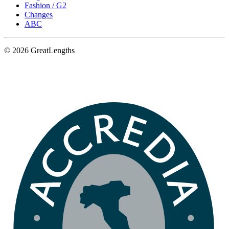
Fashion / G2
Changes
ABC
© 2026 GreatLengths