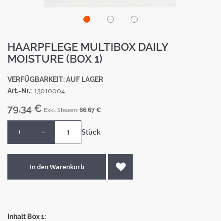
Zum
HAARPFLEGE MULTIBOX DAILY
Anfang
der
MOISTURE (BOX 1)
Bildergalerie
springen
VERFÜGBARKEIT: AUF LAGER
Art.-Nr.
13010004
79,34 €
66,67 €
+
-
Stück
In den Warenkorb
Inhalt Box 1: