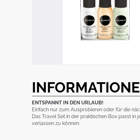
Zum
Anfang
der
INFORMATION
Bildergalerie
springen
ENTSPANNT IN DEN URLAUB!
Einfach nur zum Ausprobieren oder für die näc
Das Travel Set in der praktischen Box passt in 
verlassen zu können.