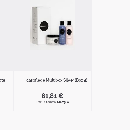
ate
Haarpflege Multibox Silver (Box 4)
81,81 €
68,75 €