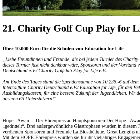
21. Charity Golf Cup Play for L
Über 10.000 Euro für die Schulen von Education for Life
„Liebe Freundinnen und Freunde, die bei jedem Turnier des Charity 
dieses Turnier fast nicht denkbar wäre, Sponsoren und der Vorstand v
Deutschland e.V./ Charity Golfclub Play for Life e.V..
Am Ende des Tages stand die Spendensumme von 10.235.-€ auf dem Sc
Intercoiffure Charity Deutschland e.V./ Education for Life, für den Be
Ausbildungsklassen, für eine bessere Zukunft der Jugendlichen. Wir da
unseren 65 Unterstützern!“
Hope –Award – Der Ehrenpreis an Hauptsponsoren Der Hope –Award
„gedrittelt“. Drei außergewöhnliche Glastrophäen wurden in diesem J
verdienten Sponsoren und Freunde La Biosthétique, Great Lengths u
Mit dem HOPE-Ehrenpreis wurden sie für ihr vieljähriges Engagemen