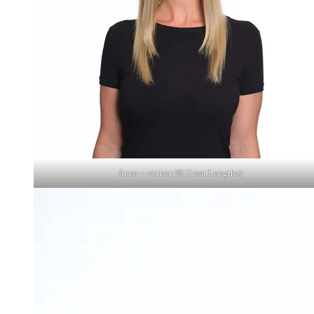
Anna – vorher (© Great Lengths)