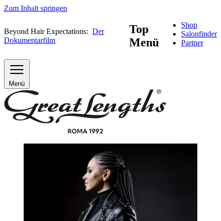
Zum Inhalt springen
Shop
Top
Beyond Hair Expectations:
Der
Salonfinder
Dokumentarfilm
Menü
Partner
Menü