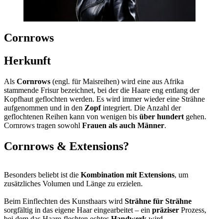
Cornrows
Herkunft
Als
Cornrows
(engl. für Maisreihen) wird eine aus Afrika
stammende Frisur bezeichnet, bei der die Haare eng entlang der
Kopfhaut geflochten werden. Es wird immer wieder eine Strähne
aufgenommen und in den
Zopf
integriert. Die Anzahl der
geflochtenen Reihen kann von wenigen bis
über hundert
gehen.
Cornrows tragen sowohl
Frauen als auch Männer
.
Cornrows & Extensions?
Besonders beliebt ist die
Kombination mit Extensions
, um
zusätzliches Volumen und Länge zu erzielen.
Beim Einflechten des Kunsthaars wird
Strähne für Strähne
sorgfältig in das eigene Haar eingearbeitet – ein
präziser
Prozess,
bei dem das Haare-flechten echtes
Handwerk
wird.