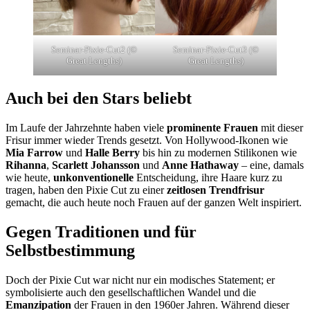
Seminar-Pixie-Cut2 (©
Seminar-Pixie-Cut3 (©
Great Lengths)
Great Lengths)
Auch bei den Stars beliebt
Im Laufe der Jahrzehnte haben viele
prominente Frauen
mit dieser
Frisur immer wieder Trends gesetzt. Von Hollywood-Ikonen wie
Mia Farrow
und
Halle Berry
bis hin zu modernen Stilikonen wie
Rihanna
,
Scarlett Johansson
und
Anne Hathaway
– eine, damals
wie heute,
unkonventionelle
Entscheidung, ihre Haare kurz zu
tragen, haben den Pixie Cut zu einer
zeitlosen Trendfrisur
gemacht, die auch heute noch Frauen auf der ganzen Welt inspiriert.
Gegen Traditionen und für
Selbstbestimmung
Doch der Pixie Cut war nicht nur ein modisches Statement; er
symbolisierte auch den gesellschaftlichen Wandel und die
Emanzipation
der Frauen in den 1960er Jahren. Während dieser