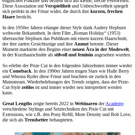
englischen Folklore und bezieht sich auf kleine, freche Feenwesen.
Diese Assoziation mit
Verspieltheit
und Unbeschwertheit spiegelt
sich perfekt in der Frisur wider, die durch ihre
kurzen, frechen
Haare
besticht.
In den 1950er Jahren erlangte dieser Style dank Audrey Hepburn
weltweite Bekanntheit. In dem Film „Roman Holiday“ (1953)
überraschte Hepburn das Publikum mit einem kurzen Haarschnitt,
der ihre zarten Gesichtszüge und ihre
Anmut
betonte. Dieser
Moment markierte den Beginn einer
neuen Ära in der Modewelt
,
in der Kurzhaarschnitte als
stilvoll und feminin
angesehen wurden.
So erlebte der Pixie Cut in den folgenden Jahrzehnten immer wieder
ein
Comeback
. In den 1990er Jahren trugen Stars wie Halle Berry
und Winona Ryder diese Frisur und brachten sie zurück in den
Mainstream. Wiederbelebungen des Trends zeigten, dass der Pixie-
Cut-Style
zeitlos
ist und immer wieder neu interpretiert werden
kann.
Great Lengths
zeigte bereits 2022 in
Webinaren
der
Academy
verschiedene Stylings und Setztechniken des Pixie Cut mit
Extensions, wie z.B. den Pony Refill, More Density und Bob Love,
die sich als
Trendsetter
behaupteten.