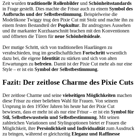
Zeit wurden
traditionelle Rollenbilder
und
Schönheitsstandards
in Frage gestellt. Dies machte die Frisur auch zu einem
Symbol des
Aufbruchs und der Selbstbestimmung
. Beispielweise die
Modelikone Twiggy trug den Pixie Cut mit Stolz und machte ihn zu
einem festen Bestandteil der
Popkultur
. Ihr androgynes Aussehen
und ihr markanter Kurzhaarschnitt brachen mit den Konventionen
und öffneten die Türen für
neue Schönheitsideale
.
Der mutige Schritt, sich von traditionellen Haarlängen zu
verabschieden, trug im gesellschaftlichen
Fortschritt
wesentlich
dazu bei, die eigene
Identität
zu stärken und sich von alten
Erwartungen zu
befreien
. Damit ist der Pixie Cut mehr als nur eine
Style – er ist ein
Symbol der Selbstbestimmung
.
Fazit: Der zeitlose Charme des Pixie Cuts
Der zeitlose Charme und seine
vielseitigen Möglichkeiten
machen
diese Frisur zu einer beliebten Wahl für Frauen. Von seinem
Ursprung in den 1950er Jahren bis heute hat der Pixie Cut
bewiesen, dass er mehr ist als nur eine Frisur – er ist ein
Symbol für
Stil, Selbstbewusstsein und Selbstbestimmung
. Mit seinen
zahlreichen Variationen und Stylingoptionen bietet er Frauen die
Möglichkeit, ihre
Persönlichkeit und Individualität
zum Ausdruck
zu bringen, während er gleichzeitig
Eleganz und Raffinesse