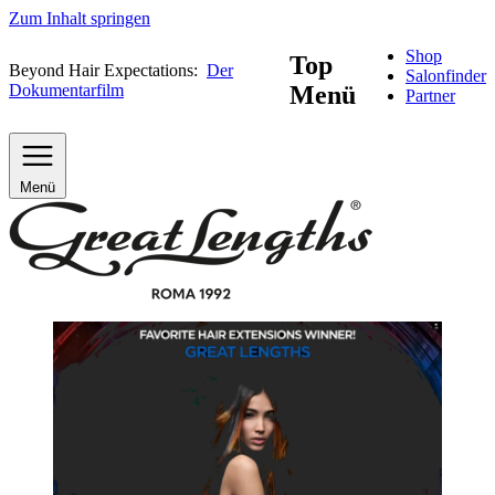
Zum Inhalt springen
Shop
Top
Beyond Hair Expectations:
Der
Salonfinder
Dokumentarfilm
Menü
Partner
Menü