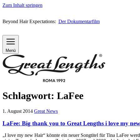
Zum Inhalt springen
Beyond Hair Expectations:
Der Dokumentarfilm
Menü
Schlagwort:
LaFee
1. August 2014
Great News
LaFee: Big thank you to Great Lengths i love my ne
„I love my new Hair“ könnte ein neuer Songtitel für Tina LaFee werde