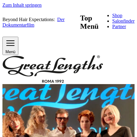
Zum Inhalt springen
Shop
Top
Beyond Hair Expectations:
Der
Salonfinder
Dokumentarfilm
Menü
Partner
Menü