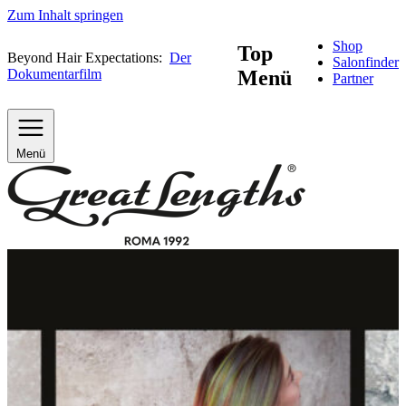
Zum Inhalt springen
Shop
Top
Beyond Hair Expectations:
Der
Salonfinder
Dokumentarfilm
Menü
Partner
Menü