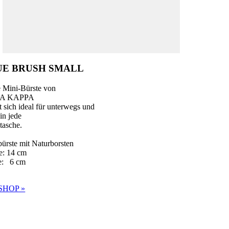
UE BRUSH SMALL
 Mini-Bürste von
A KAPPA
t sich ideal für unterwegs und
 in jede
tasche.
ürste mit Naturborsten
e: 14 cm
te: 6 cm
SHOP »