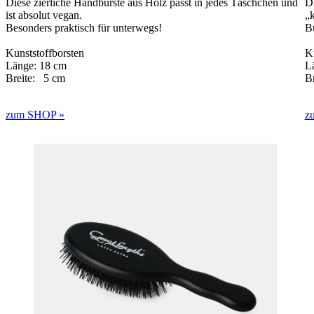
Diese zierliche Handbürste aus Holz passt in jedes Täschchen und
Di
ist absolut vegan.
„k
Besonders praktisch für unterwegs!
B
Kunststoffborsten
Ku
Länge: 18 cm
L
Breite: 5 cm
B
zum SHOP »
z