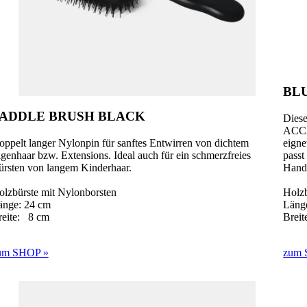
BL
ADDLE BRUSH BLACK
Diese
ACC
ppelt langer Nylonpin für sanftes Entwirren von dichtem
eigne
genhaar bzw. Extensions. Ideal auch für ein schmerzfreies
passt
ürsten von langem Kinderhaar.
Hand
olzbürste mit Nylonborsten
Holzb
änge: 24 cm
Läng
reite: 8 cm
Brei
um SHOP »
zum 