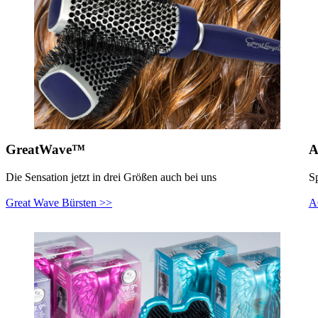
GreatWave™
A
Die Sensation jetzt in drei Größen auch bei uns
Sp
Great Wave Bürsten >>
A