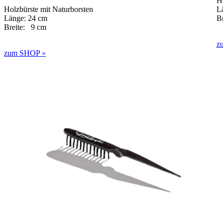
Ho
Holzbürste mit Naturborsten
L
Länge: 24 cm
B
Breite: 9 cm
z
zum SHOP »