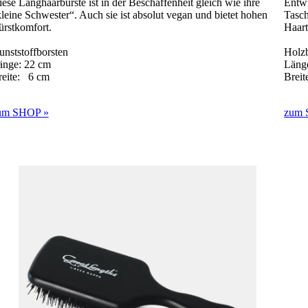
ese Langhaarbürste ist in der Beschaffenheit gleich wie ihre
Entwi
leine Schwester“. Auch sie ist absolut vegan und bietet hohen
Tasch
ürstkomfort.
Haar
nststoffborsten
Holzb
änge: 22 cm
Läng
reite: 6 cm
Brei
um SHOP »
zum 