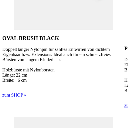
OVAL BRUSH BLACK
P
Doppelt langer Nylonpin für sanftes Entwirren von dichtem
Eigenhaar bzw. Extensions. Ideal auch für ein schmerzfreies
Bürsten von langem Kinderhaar.
Do
Ei
Holzbürste mit Nylonborsten
B
Länge: 22 cm
Breite: 6 cm
H
L
B
zum SHOP »
z