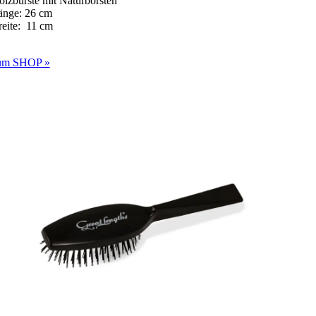
lzbürste mit Naturborsten
änge: 26 cm
reite: 11 cm
um SHOP »