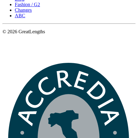
Fashion / G2
Changes
ABC
© 2026 GreatLengths