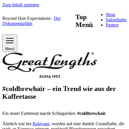
Zum Inhalt springen
Shop
Top
Beyond Hair Expectations:
Der
Salonfinder
Dokumentarfilm
Menü
Partner
Menü
#coldbrewhair – ein Trend wie aus der
Kaffeetasse
Ein neuer Farbtrend macht Schlagzeilen:
#coldbrewhair
.
Ähnlich wie bei
Balayage
, werden auf eine dunkle Grundfarbe, die
stark an Espresso erinnert, punktuell Blondierungen gezaubert.