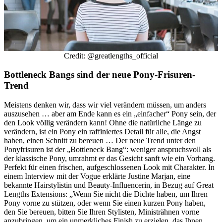
Credit: @greatlengths_official
Bottleneck Bangs sind der neue Pony-Frisuren-
Trend
Meistens denken wir, dass wir viel verändern müssen, um anders
auszusehen … aber am Ende kann es ein „einfacher“ Pony sein, der
den Look völlig verändern kann! Ohne die natürliche Länge zu
verändern, ist ein Pony ein raffiniertes Detail für alle, die Angst
haben, einen Schnitt zu bereuen … Der neue Trend unter den
Ponyfrisuren ist der „Bottleneck Bang“: weniger anspruchsvoll als
der klassische Pony, umrahmt er das Gesicht sanft wie ein Vorhang.
Perfekt für einen frischen, aufgeschlossenen Look mit Charakter. In
einem Interview mit der Vogue erklärte Justine Marjan, eine
bekannte Hairstylistin und Beauty-Influencerin, in Bezug auf Great
Lengths Extensions: „Wenn Sie nicht die Dichte haben, um Ihren
Pony vorne zu stützen, oder wenn Sie einen kurzen Pony haben,
den Sie bereuen, bitten Sie Ihren Stylisten, Ministrähnen vorne
anzubringen, um ein unmerkliches Finish zu erzielen, das Ihnen