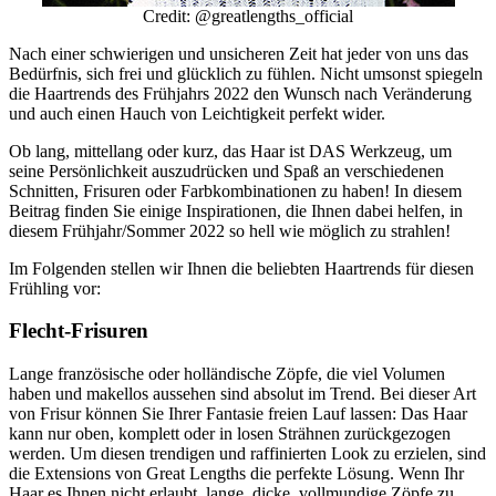
Credit: @greatlengths_official
Nach einer schwierigen und unsicheren Zeit hat jeder von uns das
Bedürfnis, sich frei und glücklich zu fühlen. Nicht umsonst spiegeln
die Haartrends des Frühjahrs 2022 den Wunsch nach Veränderung
und auch einen Hauch von Leichtigkeit perfekt wider.
Ob lang, mittellang oder kurz, das Haar ist DAS Werkzeug, um
seine Persönlichkeit auszudrücken und Spaß an verschiedenen
Schnitten, Frisuren oder Farbkombinationen zu haben! In diesem
Beitrag finden Sie einige Inspirationen, die Ihnen dabei helfen, in
diesem Frühjahr/Sommer 2022 so hell wie möglich zu strahlen!
Im Folgenden stellen wir Ihnen die beliebten Haartrends für diesen
Frühling vor:
Flecht-Frisuren
Lange französische oder holländische Zöpfe, die viel Volumen
haben und makellos aussehen sind absolut im Trend. Bei dieser Art
von Frisur können Sie Ihrer Fantasie freien Lauf lassen: Das Haar
kann nur oben, komplett oder in losen Strähnen zurückgezogen
werden. Um diesen trendigen und raffinierten Look zu erzielen, sind
die Extensions von Great Lengths die perfekte Lösung. Wenn Ihr
Haar es Ihnen nicht erlaubt, lange, dicke, vollmundige Zöpfe zu