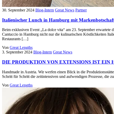
30. September 2024
Blog-Intern
Great News
Partner
Italienischer Lunch in Hamburg mit Markenbotschaft
Beim exklusiven Event „La dolce vita“ am 23. September erwartete die
Cantuccio in Hamburg nicht nur die kulinarischen Köstlichkeiten Ita
Restaurants […]
Von
Great Lengths
3. September 2024
Blog-Intern
Great News
DIE PRODUKTION VON EXTENSIONS IST EI
Handmade in Austria. Wir werfen einen Blick in die Produktionsstätt
Schritt für Schritt die zeitintensiven und aufwendigen Prozesse, die
Von
Great Lengths