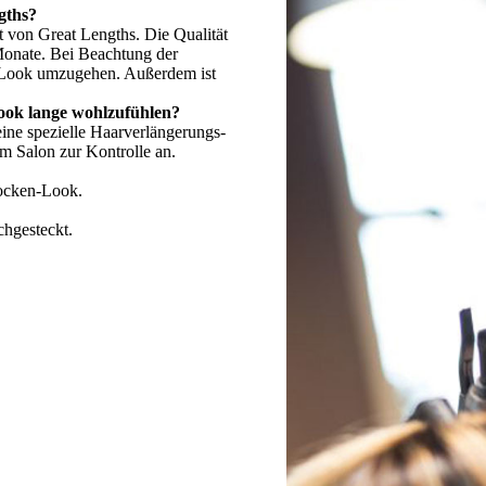
gths?
t von Great Lengths. Die Qualität
Monate. Bei Beachtung der
n Look umzugehen. Außerdem ist
Look lange wohlzufühlen?
eine spezielle Haarverlängerungs-
im Salon zur Kontrolle an.
Locken-Look.
chgesteckt.