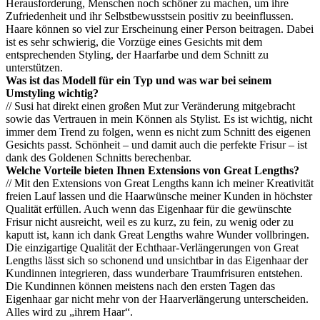
Herausforderung, Menschen noch schöner zu machen, um ihre
Zufriedenheit und ihr Selbstbewusstsein positiv zu beeinflussen.
Haare können so viel zur Erscheinung einer Person beitragen. Dabei
ist es sehr schwierig, die Vorzüge eines Gesichts mit dem
entsprechenden Styling, der Haarfarbe und dem Schnitt zu
unterstützen.
Was ist das Modell für ein Typ und was war bei seinem
Umstyling wichtig?
// Susi hat direkt einen großen Mut zur Veränderung mitgebracht
sowie das Vertrauen in mein Können als Stylist. Es ist wichtig, nicht
immer dem Trend zu folgen, wenn es nicht zum Schnitt des eigenen
Gesichts passt. Schönheit – und damit auch die perfekte Frisur – ist
dank des Goldenen Schnitts berechenbar.
Welche Vorteile bieten Ihnen Extensions von Great Lengths?
// Mit den Extensions von Great Lengths kann ich meiner Kreativität
freien Lauf lassen und die Haarwünsche meiner Kunden in höchster
Qualität erfüllen. Auch wenn das Eigenhaar für die gewünschte
Frisur nicht ausreicht, weil es zu kurz, zu fein, zu wenig oder zu
kaputt ist, kann ich dank Great Lengths wahre Wunder vollbringen.
Die einzigartige Qualität der Echthaar-Verlängerungen von Great
Lengths lässt sich so schonend und unsichtbar in das Eigenhaar der
Kundinnen integrieren, dass wunderbare Traumfrisuren entstehen.
Die Kundinnen können meistens nach den ersten Tagen das
Eigenhaar gar nicht mehr von der Haarverlängerung unterscheiden.
Alles wird zu „ihrem Haar“.