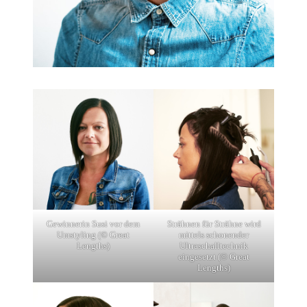
Gewinnerin Susi vor dem
Strähnen für Strähne wird
Umstyling (© Great
mittels schonender
Lengths)
Ultraschalltechnik
eingesetzt (© Great
Lengths)