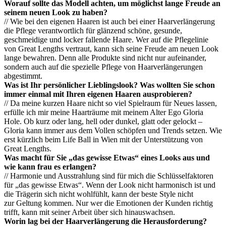
Worauf sollte das Modell achten, um möglichst lange Freude an
seinem neuen Look zu haben?
// Wie bei den eigenen Haaren ist auch bei einer Haarverlängerung
die Pflege verantwortlich für glänzend schöne, gesunde,
geschmeidige und locker fallende Haare. Wer auf die Pflegelinie
von Great Lengths vertraut, kann sich seine Freude am neuen Look
lange bewahren. Denn alle Produkte sind nicht nur aufeinander,
sondern auch auf die spezielle Pflege von Haarverlängerungen
abgestimmt.
Was ist Ihr persönlicher Lieblingslook? Was wollten Sie schon
immer einmal mit Ihren eigenen Haaren ausprobieren?
// Da meine kurzen Haare nicht so viel Spielraum für Neues lassen,
erfülle ich mir meine Haarträume mit meinem Alter Ego Gloria
Hole. Ob kurz oder lang, hell oder dunkel, glatt oder gelockt –
Gloria kann immer aus dem Vollen schöpfen und Trends setzen. Wie
erst kürzlich beim Life Ball in Wien mit der Unterstützung von
Great Lengths.
Was macht für Sie „das gewisse Etwas“ eines Looks aus und
wie kann frau es erlangen?
// Harmonie und Ausstrahlung sind für mich die Schlüsselfaktoren
für „das gewisse Etwas“. Wenn der Look nicht harmonisch ist und
die Trägerin sich nicht wohlfühlt, kann der beste Style nicht
zur Geltung kommen. Nur wer die Emotionen der Kunden richtig
trifft, kann mit seiner Arbeit über sich hinauswachsen.
Worin lag bei der Haarverlängerung die Herausforderung?