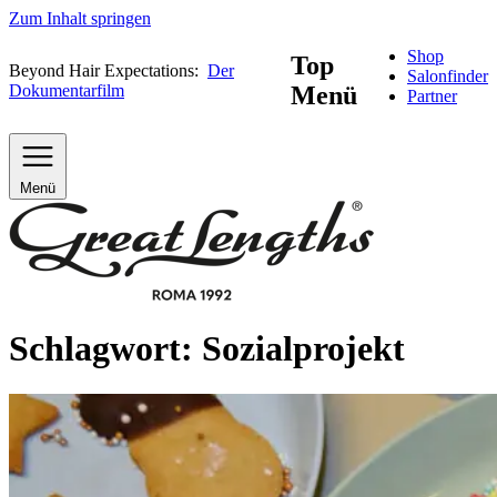
Zum Inhalt springen
Shop
Top
Beyond Hair Expectations:
Der
Salonfinder
Dokumentarfilm
Menü
Partner
Menü
Schlagwort:
Sozialprojekt