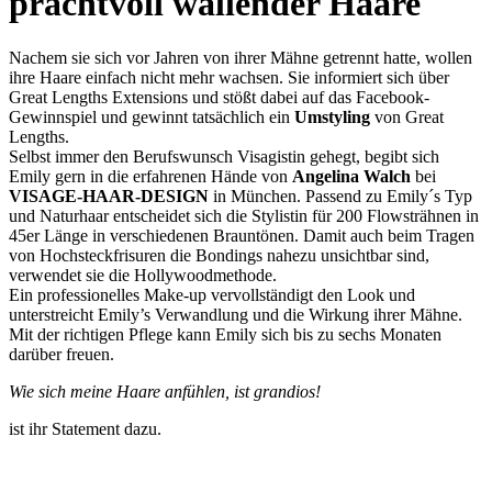
prachtvoll wallender Haare
Nachem sie sich vor Jahren von ihrer Mähne getrennt hatte, wollen
ihre Haare einfach nicht mehr wachsen. Sie informiert sich über
Great Lengths Extensions und stößt dabei auf das Facebook-
Gewinnspiel und gewinnt tatsächlich ein
Umstyling
von Great
Lengths.
Selbst immer den Berufswunsch Visagistin gehegt, begibt sich
Emily gern in die erfahrenen Hände von
Angelina Walch
bei
VISAGE-HAAR-DESIGN
in München. Passend zu Emily´s Typ
und Naturhaar entscheidet sich die Stylistin für 200 Flowsträhnen in
45er Länge in verschiedenen Brauntönen. Damit auch beim Tragen
von Hochsteckfrisuren die Bondings nahezu unsichtbar sind,
verwendet sie die Hollywoodmethode.
Ein professionelles Make-up vervollständigt den Look und
unterstreicht Emily’s Verwandlung und die Wirkung ihrer Mähne.
Mit der richtigen Pflege kann Emily sich bis zu sechs Monaten
darüber freuen.
Wie sich meine Haare anfühlen, ist grandios!
ist ihr Statement dazu.