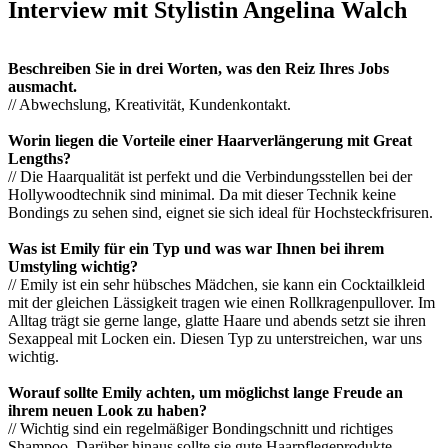
Interview mit Stylistin Angelina Walch
Beschreiben Sie in drei Worten, was den Reiz Ihres Jobs
ausmacht.
// Abwechslung, Kreativität, Kundenkontakt.
Worin liegen die Vorteile einer Haarverlängerung mit Great
Lengths?
// Die Haarqualität ist perfekt und die Verbindungsstellen bei der
Hollywoodtechnik sind minimal. Da mit dieser Technik keine
Bondings zu sehen sind, eignet sie sich ideal für Hochsteckfrisuren.
Was ist Emily für ein Typ und was war Ihnen bei ihrem
Umstyling wichtig?
// Emily ist ein sehr hübsches Mädchen, sie kann ein Cocktailkleid
mit der gleichen Lässigkeit tragen wie einen Rollkragenpullover. Im
Alltag trägt sie gerne lange, glatte Haare und abends setzt sie ihren
Sexappeal mit Locken ein. Diesen Typ zu unterstreichen, war uns
wichtig.
Worauf sollte Emily achten, um möglichst lange Freude an
ihrem neuen Look zu haben?
// Wichtig sind ein regelmäßiger Bondingschnitt und richtiges
Shampoo. Darüber hinaus sollte sie gute Haarpflegeprodukte