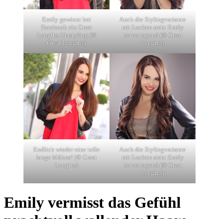
Emily gewinnt bei
Auch die Stylingvariante
Facebook ein Great
mit Locken steht Emily
Lengths Umstyling (©
hervorragend (© Great
Great Lengths)
Lengths)
Endlich wieder eine tolle
Auch die Stylingvariante
lange Mähne! (© Great
mit Locken steht Emily
Lengths)
hervorragend (© Great
Lengths)
Emily vermisst das Gefühl