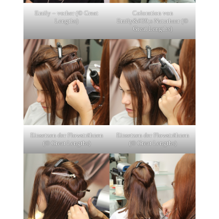
Emily – vorher (© Great
Coloration von
Lengths)
Emily&#39;s Naturhaar (©
Great Lengths)
Einsetzen der Flowsträhnen
Einsetzen der Flowsträhnen
(© Great Lengths)
(© Great Lengths)