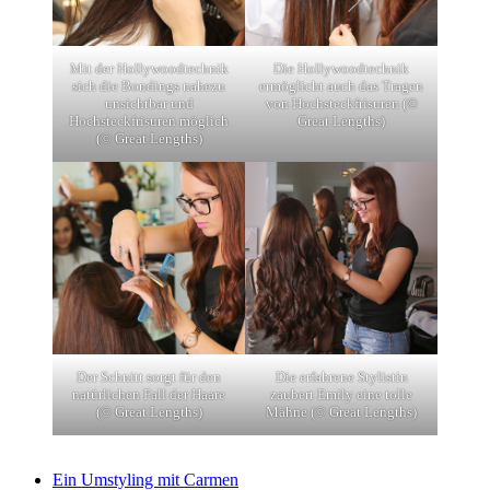
Mit der Hollywoodtechnik
Die Hollywoodtechnik
sich die Bondings nahezu
ermöglicht auch das Tragen
unsichtbar und
von Hochsteckfrisuren (©
Hochsteckfrisuren möglich
Great Lengths)
(© Great Lengths)
Der Schnitt sorgt für den
Die erfahrene Stylistin
natürlichen Fall der Haare
zaubert Emily eine tolle
(© Great Lengths)
Mähne (© Great Lengths)
Ein Umstyling mit Carmen