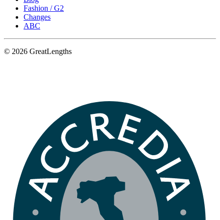
Fashion / G2
Changes
ABC
© 2026 GreatLengths