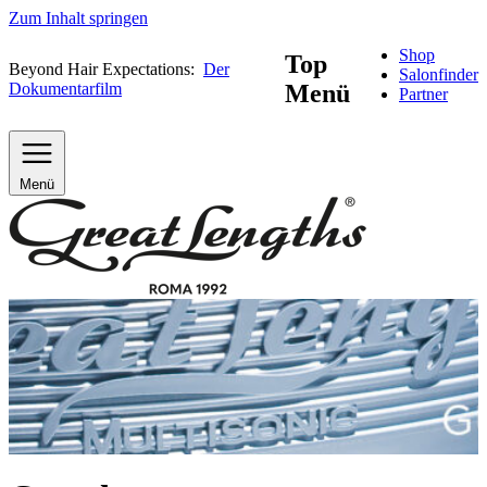
Zum Inhalt springen
Shop
Top
Beyond Hair Expectations:
Der
Salonfinder
Dokumentarfilm
Menü
Partner
Menü